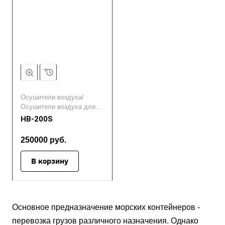
Осушители воздуха/
Осушители воздуха для
морозильных камер/
HB-200S
Осушители воздуха для
морских контейнеров
250000 руб.
В корзину
Основное предназначение морских контейнеров -
перевозка грузов различного назначения. Однако